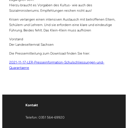
Hierzu braucht es Vorgaben des Kultus- wie auch des
Sozialministeriums. Empfehlungen reichen nicht aus!
Krisen verlangen einen intensiven Austausch mit betroffenen Eltern,
Schülern und Lehrern. Und sie erfordern eine klare und eindeutige
Führung. Beides fehlt. Das Klein-Klein muss aufhören
Vorstand
Der Landeselternrat Sachsen
Die Pressemitteilung zum Download finden Sie hier:
2021-11-17-LER-Presseinformation-Schulschliessungen-und-
Quarantaene
Kontakt
Telefon: 0351 564-69920