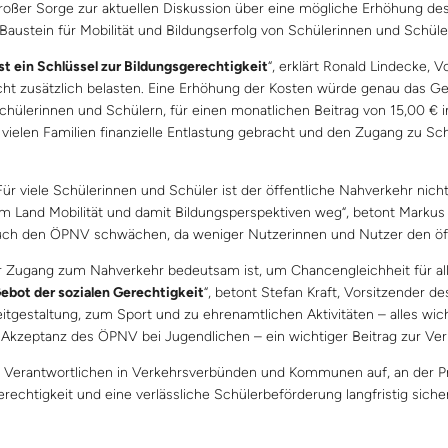
oßer Sorge zur aktuellen Diskussion über eine mögliche Erhöhung des P
Baustein für Mobilität und Bildungserfolg von Schülerinnen und Schüler
ist ein Schlüssel zur Bildungsgerechtigkeit
“, erklärt Ronald Lindecke, 
icht zusätzlich belasten. Eine Erhöhung der Kosten würde genau das Ge
Schülerinnen und Schülern, für einen monatlichen Beitrag von 15,00 
ielen Familien finanzielle Entlastung gebracht und den Zugang zu Schu
„Für viele Schülerinnen und Schüler ist der öffentliche Nahverkehr nich
em Land Mobilität und damit Bildungsperspektiven weg“, betont Markus 
 auch den ÖPNV schwächen, da weniger Nutzerinnen und Nutzer den öf
er Zugang zum Nahverkehr bedeutsam ist, um Chancengleichheit für alle
 Gebot der sozialen Gerechtigkeit
“, betont Stefan Kraft, Vorsitzender d
itgestaltung, zum Sport und zu ehrenamtlichen Aktivitäten – alles wic
die Akzeptanz des ÖPNV bei Jugendlichen – ein wichtiger Beitrag zur Ver
le Verantwortlichen in Verkehrsverbünden und Kommunen auf, an der Pr
rechtigkeit und eine verlässliche Schülerbeförderung langfristig siche