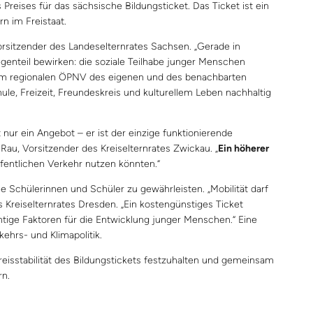
reises für das sächsische Bildungsticket. Das Ticket ist ein
n im Freistaat.
Vorsitzender des Landeselternrates Sachsen. „Gerade in
genteil bewirken: die soziale Teilhabe junger Menschen
€ im regionalen ÖPNV des eigenen und des benachbarten
le, Freizeit, Freundeskreis und kulturellem Leben nachhaltig
t nur ein Angebot – er ist der einzige funktionierende
Rau, Vorsitzender des Kreiselternrates Zwickau. „
Ein höherer
fentlichen Verkehr nutzen könnten.“
 Schülerinnen und Schüler zu gewährleisten. „Mobilität darf
es Kreiselternrates Dresden. „Ein kostengünstiges Ticket
htige Faktoren für die Entwicklung junger Menschen.“ Eine
kehrs- und Klimapolitik.
eisstabilität des Bildungstickets festzuhalten und gemeinsam
rn.