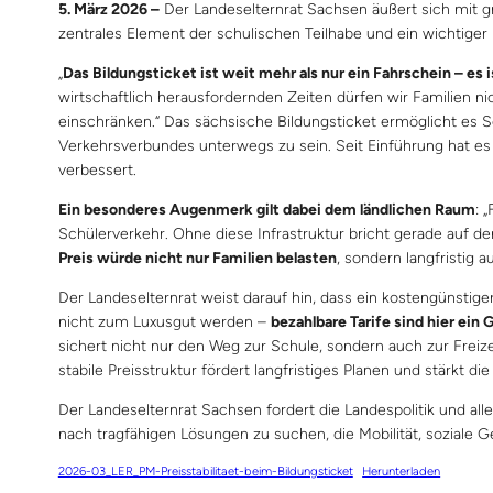
5. März 2026 –
Der Landeselternrat Sachsen äußert sich mit gr
zentrales Element der schulischen Teilhabe und ein wichtiger 
„
Das Bildungsticket ist weit mehr als nur ein Fahrschein – es 
wirtschaftlich herausfordernden Zeiten dürfen wir Familien n
einschränken.“ Das sächsische Bildungsticket ermöglicht es 
Verkehrsverbundes unterwegs zu sein. Seit Einführung hat es v
verbessert.
Ein besonderes Augenmerk gilt dabei dem ländlichen Raum
: 
Schülerverkehr. Ohne diese Infrastruktur bricht gerade auf d
Preis würde nicht nur Familien belasten
, sondern langfristig
Der Landeselternrat weist darauf hin, dass ein kostengünstig
nicht zum Luxusgut werden –
bezahlbare Tarife sind hier ein
sichert nicht nur den Weg zur Schule, sondern auch zur Freize
stabile Preisstruktur fördert langfristiges Planen und stärkt 
Der Landeselternrat Sachsen fordert die Landespolitik und al
nach tragfähigen Lösungen zu suchen, die Mobilität, soziale Ge
2026-03_LER_PM-Preisstabilitaet-beim-Bildungsticket
Herunterladen