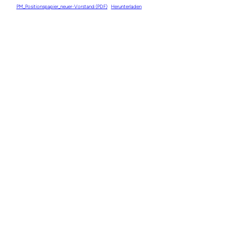
PM_Positionspapier_neuer-Vorstand (PDF)
Herunterladen