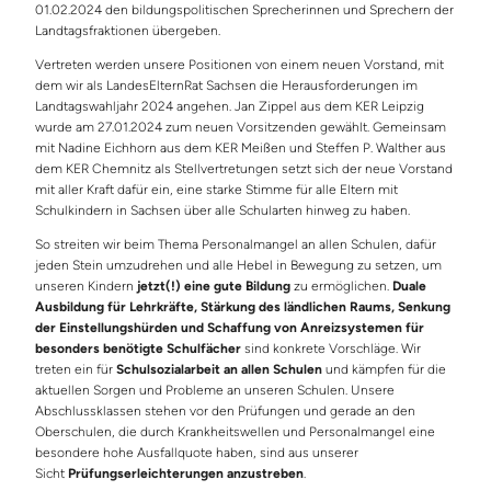
01.02.2024 den bildungspolitischen Sprecherinnen und Sprechern der
Landtagsfraktionen übergeben.
Vertreten werden unsere Positionen von einem neuen Vorstand, mit
dem wir als LandesElternRat Sachsen die Herausforderungen im
Landtagswahljahr 2024 angehen. Jan Zippel aus dem KER Leipzig
wurde am 27.01.2024 zum neuen Vorsitzenden gewählt. Gemeinsam
mit Nadine Eichhorn aus dem KER Meißen und Steffen P. Walther aus
dem KER Chemnitz als Stellvertretungen setzt sich der neue Vorstand
mit aller Kraft dafür ein, eine starke Stimme für alle Eltern mit
Schulkindern in Sachsen über alle Schularten hinweg zu haben.
So streiten wir beim Thema Personalmangel an allen Schulen, dafür
jeden Stein umzudrehen und alle Hebel in Bewegung zu setzen, um
unseren Kindern
jetzt(!) eine gute Bildung
zu ermöglichen.
Duale
Ausbildung für Lehrkräfte, Stärkung des ländlichen Raums, Senkung
der Einstellungshürden und Schaffung von Anreizsystemen für
besonders benötigte Schulfächer
sind konkrete Vorschläge. Wir
treten ein für
Schulsozialarbeit an allen Schulen
und kämpfen für die
aktuellen Sorgen und Probleme an unseren Schulen. Unsere
Abschlussklassen stehen vor den Prüfungen und gerade an den
Oberschulen, die durch Krankheitswellen und Personalmangel eine
besondere hohe Ausfallquote haben, sind aus unserer
Sicht
Prüfungserleichterungen anzustreben
.