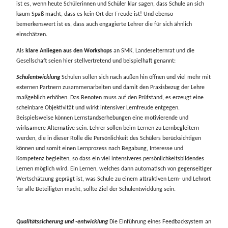
ist es, wenn heute Schülerinnen und Schüler klar sagen, dass Schule an sich
kaum Spaß macht, dass es kein Ort der Freude ist! Und ebenso
bemerkenswert ist es, dass auch engagierte Lehrer die für sich ähnlich
einschätzen.
Als
klare Anliegen aus den Workshops
an SMK, Landeselternrat und die
Gesellschaft seien hier stellvertretend und beispielhaft genannt:
Schulentwicklung
Schulen
sollen sich nach außen hin öffnen und viel mehr mit
externen Partnern zusammenarbeiten und damit den Praxisbezug der Lehre
maßgeblich erhöhen. Das Benoten muss auf den Prüfstand, es erzeugt eine
scheinbare Objektivität und wirkt intensiver Lernfreude entgegen.
Beispielsweise können Lernstandserhebungen eine motivierende und
wirksamere Alternative sein.
Lehrer sollen beim Lernen zu Lernbegleitern
werden, die in dieser Rolle die
Persönlichkeit des Schülers berücksichtigen
können und somit einen Lernprozess nach Begabung, Interesse und
Kompetenz begleiten, so dass ein viel intensiveres persönlichkeitsbildendes
Lernen möglich wird.
Ein
Lernen, welches dann automatisch von gegenseitiger
Wertschätzung geprägt ist, was Schule zu einem attraktiven Lern- und Lehrort
für alle Beteiligten macht, sollte Ziel der Schulentwicklung sein.
Qualitätssicherung und -entwicklung
Die
Einführung eines Feedbacksystem an