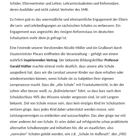
Schüler, Elternvertreter und Lehrer, Lehramtsstudenten und Referendare,
deren Ausbilder und nicht zuletzt Vertreter des SMK.
Zu Feiern gab es das unermüdliche und ehrenamtliche Engagement der Eltern
die Lern- und Lehrbedingungen an sächsischen Schulen zu verbessern. Ein
Engagement was angesichts des riesigen Reformstaus im deutschen
Schulsystem mehr denn je gefragt ist.
Eine Festrede unserer Vorsitzenden Nicolle Möller und ein Grußwort durch
Staatsminister Piwarz eröffneten die Veranstaltung – gefolgt von einem
wahrlich
inspirierenden Vortrag.
Der bekannte Bildungskritiker
Professor
Gerald Hüther
machte einmal mehr deutlich, dass unsere alte Schule
ausgedient hat, dass wir die Lernlust unserer Kinder nur dann erhalten oder
wiedererwecken können, wenn Schule sie zu Subjekten ihrer eigenen
Lernprozesse macht. Dass die „alte Schule“ mit Frontalunterricht, in der der
Lehrer alles besser weiß, zu „Bulimielernen“ führt, so dass kurz nach dem
Schulabschluss 90% des Wissens wieder vergessen sind, ist seit Langem
bekannt. Ziel von Schule müsse sein, dass kein einziges Kind im Schulsystem
verloren ginge, dass jedes Kind dabei unterstützt werden müsse, sein
Leistungsvermögen zu entdecken und auszuschöpfen. Das aber ginge nur mit
einer anderen Art von Schule. Er wies dabei auf erfolgreiche schon praktizierte
alternative Schulkonzepte und Initiativen hin, die an staatlichen, also
„normalen“ Schulen gelebt werden, wie z.B. „Schule im Aufbruch“, den „FREI