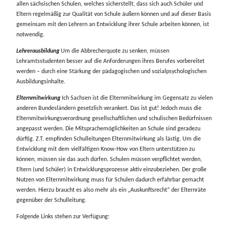
allen sächsischen Schulen, welches sicherstellt, dass sich auch Schüler und
Eltern regelmäßig zur Qualität von Schule äußern können und auf dieser Basis
gemeinsam mit den Lehrern an Entwicklung ihrer Schule arbeiten können, ist
notwendig.
Lehrerausbildung
Um
die Abbrecherquote zu senken, müssen
Lehramtsstudenten besser auf die Anforderungen ihres Berufes vorbereitet
werden – durch eine Stärkung der pädagogischen und sozialpsychologischen
Ausbildungsinhalte.
Elternmitwirkung
Ich
Sachsen ist die Elternmitwirkung im Gegensatz zu vielen
anderen Bundesländern gesetzlich verankert. Das ist gut! Jedoch muss die
Elternmitwirkungsverordnung gesellschaftlichen und schulischen Bedürfnissen
angepasst werden. Die Mitsprachemöglichkeiten an Schule sind geradezu
dürftig. Z.T. empfinden Schulleitungen Elternmitwirkung als lästig. Um die
Entwicklung mit dem vielfältigen Know-How von Eltern unterstützen zu
können, müssen sie das auch dürfen. Schulen müssen verpflichtet werden,
Eltern (und Schüler) in Entwicklungsprozesse aktiv einzubeziehen. Der große
Nutzen von Elternmitwirkung muss für Schulen dadurch erfahrbar gemacht
werden. Hierzu braucht es also mehr als ein „Auskunftsrecht“ der Elternräte
gegenüber der Schulleitung.
Folgende Links stehen zur Verfügung: