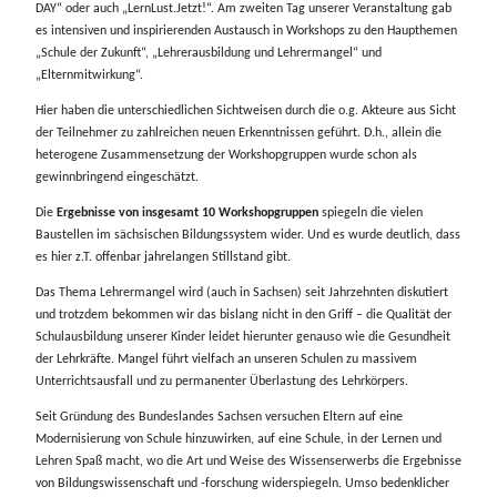
DAY“ oder auch „LernLust.Jetzt!“.
Am
zweiten Tag unserer Veranstaltung gab
es intensiven und inspirierenden Austausch in Workshops zu den Haupthemen
„Schule der Zukunft“, „Lehrerausbildung und Lehrermangel“ und
„Elternmitwirkung“.
Hier haben die unterschiedlichen Sichtweisen durch die o.g. Akteure aus Sicht
der Teilnehmer zu zahlreichen neuen Erkenntnissen geführt. D.h., allein die
heterogene Zusammensetzung der Workshopgruppen wurde schon als
gewinnbringend eingeschätzt.
Die
Ergebnisse von insgesamt 10 Workshopgruppen
spiegeln die vielen
Baustellen im sächsischen Bildungssystem wider. Und es wurde deutlich, dass
es hier z.T. offenbar jahrelangen Stillstand gibt.
Das Thema Lehrermangel wird (auch in Sachsen) seit Jahrzehnten diskutiert
und trotzdem bekommen wir das bislang nicht in den Griff – die Qualität der
Schulausbildung unserer Kinder leidet hierunter genauso wie die Gesundheit
der Lehrkräfte. Mangel führt vielfach an unseren Schulen zu massivem
Unterrichtsausfall und zu permanenter Überlastung des Lehrkörpers.
Seit
Gründung des Bundeslandes Sachsen versuchen Eltern auf eine
Modernisierung von Schule hinzuwirken, auf eine Schule, in der Lernen und
Lehren Spaß macht, wo die Art und Weise des Wissenserwerbs die Ergebnisse
von Bildungswissenschaft und -forschung widerspiegeln.
Umso
bedenklicher