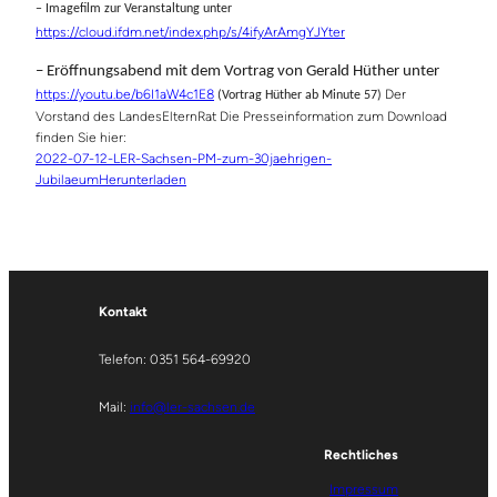
– Imagefilm zur Veranstaltung unter
https://cloud.ifdm.net/index.php/s/4ifyArAmgYJYter
– Eröffnungsabend mit dem Vortrag von Gerald Hüther unter
https://youtu.be/b6I1aW4c1E8
Der
(Vortrag Hüther ab Minute 57)
Vorstand des LandesElternRat
Die Presseinformation zum Download
finden Sie hier:
2022-07-12-LER-Sachsen-PM-zum-30jaehrigen-
Jubilaeum
Herunterladen
Kontakt
Telefon: 0351 564-69920
Mail:
info@ler-sachsen.de
Rechtliches
Impressum