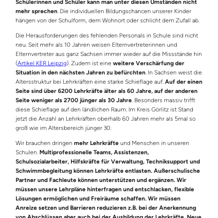
Schülerinnen und Schüler kann man unter diesen Umständen nicht
mehr sprechen
. Die individuellen Bildungschancen unserer Kinder
hängen von der Schulform, dem Wohnort oder schlicht dem Zufall ab.
Die Herausforderungen des fehlenden Personals in Schule sind nicht
neu. Seit mehr als 10 Jahren weisen Elternvertreterinnen und
Elternvertreter aus ganz Sachsen immer wieder auf die Missstände hin
(
Artikel KER Leipzig
). Zudem ist eine
weitere Verschärfung der
Situation in den nächsten Jahren zu befürchten
. In Sachsen weist die
Altersstruktur bei Lehrkräften eine starke Schieflage auf.
Auf der einen
Seite sind über 6200 Lehrkräfte älter als 60 Jahre, auf der anderen
Seite weniger als 2700 jünger als 30 Jahre
. Besonders massiv trifft
diese Schieflage auf den ländlichen Raum. Im Kreis Görlitz ist Stand
jetzt die Anzahl an Lehrkräften oberhalb 60 Jahren mehr als 5mal so
groß wie im Altersbereich jünger 30.
Wir brauchen dringen
mehr Lehrkräfte
und Menschen in unseren
Schulen.
Multiprofessionelle Teams, Assistenzen,
Schulsozialarbeiter, Hilfskräfte für Verwaltung, Techniksupport und
Schwimmbegleitung können Lehrkräfte entlasten. Außerschulische
Partner und Fachleute können unterstützen und ergänzen. Wir
müssen unsere Lehrpläne hinterfragen und entschlacken, flexible
Lösungen ermöglichen und Freiräume schaffen. Wir müssen
Anreize setzen und Barrieren reduzieren
z.B. bei der Anerkennung
von Abschlüssen aber auch bei der Ausbildung der Lehrkräfte. Neue