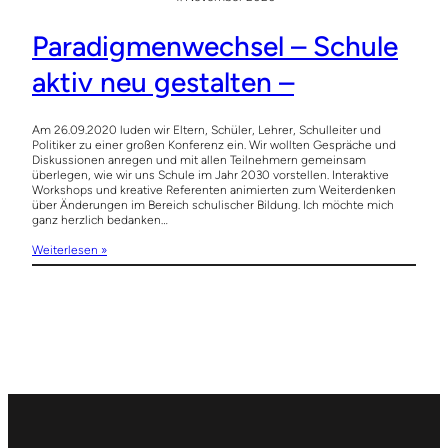
Paradigmenwechsel – Schule
aktiv neu gestalten –
Am 26.09.2020 luden wir Eltern, Schüler, Lehrer, Schulleiter und
Politiker zu einer großen Konferenz ein. Wir wollten Gespräche und
Diskussionen anregen und mit allen Teilnehmern gemeinsam
überlegen, wie wir uns Schule im Jahr 2030 vorstellen. Interaktive
Workshops und kreative Referenten animierten zum Weiterdenken
über Änderungen im Bereich schulischer Bildung. Ich möchte mich
ganz herzlich bedanken…
Weiterlesen »