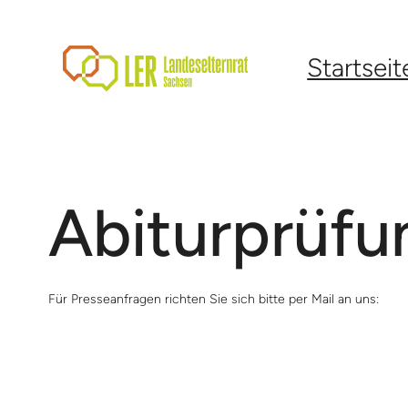
Zum
Inhalt
springen
Startseit
Abiturprüf
Für Presseanfragen richten Sie sich bitte per Mail an uns: