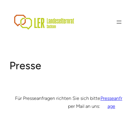
Zum
Inhalt
springen
Presse
Für Presseanfragen richten Sie sich bitte
Presseanfr
per Mail an uns:
age