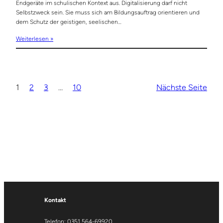
Endgeräte im schulischen Kontext aus. Digitalisierung darf nicht
Selbstzweck sein. Sie muss sich am Bildungsauftrag orientieren und
dem Schutz der geistigen, seelischen…
Weiterlesen »
1
2
3
…
10
Nächste Seite
Kontakt
Telefon: 0351 564-69920