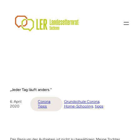
Zum
Inhalt
springen
„Jeder Tag läuft anders.“
6. April
Corona
Grundschule Corona
, 
2020
Tipps
Home-Schooling
, 
tipps
Das Pensum der Aufgaben ist nicht zu bewältigen. Meine Tochter